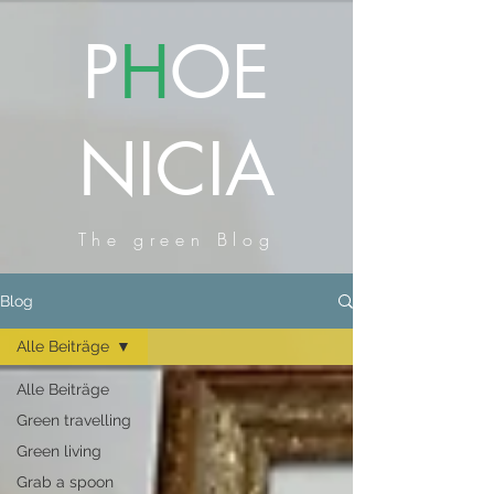
P
H
OE
NICIA
The green Blog
Blog
Alle Beiträge
Alle Beiträge
Green travelling
Green living
Grab a spoon