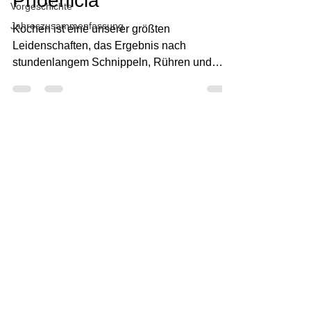
Phoenicia
Vorgeschichte
Jahreszusammenfassung
Kochen ist eine unserer größten
Leidenschaften, das Ergebnis nach
stundenlangem Schnippeln, Rühren und
Braten scheint den meisten unserer...