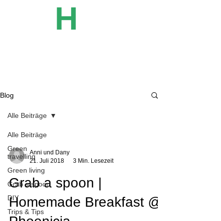
P
H
OE
NICIA
The green Blog
Blog
Alle Beiträge
Alle Beiträge
Green
Anni und Dany
travelling
21. Juli 2018
3 Min. Lesezeit
Green living
Grab a spoon |
Grab a spoon
DIY
Homemade Breakfast @
Trips & Tips