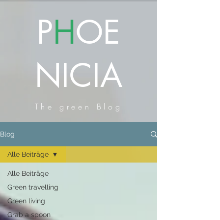
P
H
OE
NICIA
The green Blog
Blog
Alle Beiträge
Alle Beiträge
Green travelling
Green living
Grab a spoon