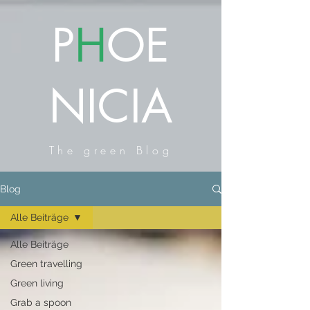
P
H
OE
NICIA
The green Blog
Blog
Alle Beiträge
Alle Beiträge
Green travelling
Green living
Grab a spoon