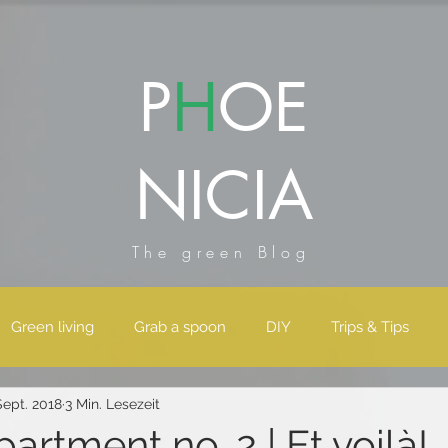
P
H
OE
NICIA
The green Blog
Green living
Grab a spoon
DIY
Trips & Tips
Sept. 2018
3 Min. Lesezeit
partment no. 2 | Et voilà!