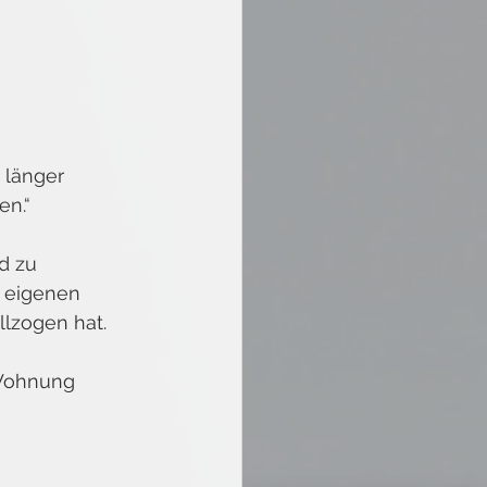
 länger 
en.“ 
d zu 
 eigenen 
lzogen hat.
 Wohnung 