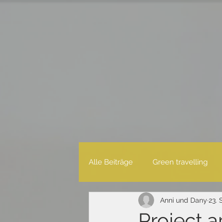
Alle Beiträge
Green travelling
Anni und Dany
23. 
Jahreszusammenfassung
Project a