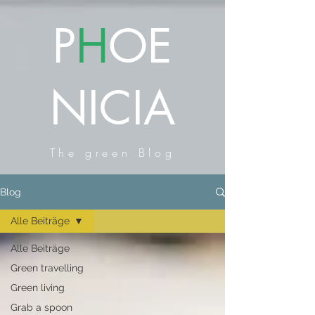
P
H
OE
NICIA
The green Blog
Blog
Alle Beiträge
Alle Beiträge
Green travelling
Green living
Grab a spoon